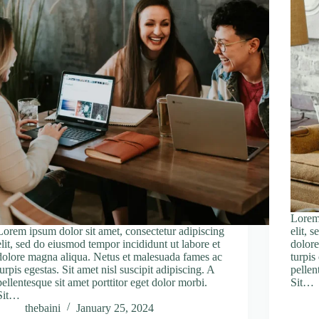
Lorem 
Lorem ipsum dolor sit amet, consectetur adipiscing
elit, 
elit, sed do eiusmod tempor incididunt ut labore et
dolore
dolore magna aliqua. Netus et malesuada fames ac
turpis
turpis egestas. Sit amet nisl suscipit adipiscing. A
pellen
pellentesque sit amet porttitor eget dolor morbi.
Sit…
Sit…
thebaini
January 25, 2024