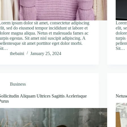
Lorem ipsum dolor sit amet, consectetur adipiscing
Lorem 
elit, sed do eiusmod tempor incididunt ut labore et
elit, 
dolore magna aliqua. Netus et malesuada fames ac
dolore
turpis egestas. Sit amet nisl suscipit adipiscing. A
turpis
pellentesque sit amet porttitor eget dolor morbi.
pellen
Sit…
Sit…
thebaini
January 25, 2024
Business
Sollicitudin Aliquam Ultrices Sagittis Acelerisque
Netus
Purus